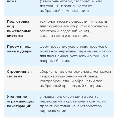
дома
(свайно-винтовой, столбчатый или
ленточный, в зависимости от
выбранной комплектации).
Подготовка
технологические отверстия и каналы
под
для скрытой или открытой прокладки
инженерные
электрики, водоснабжения,
системы
канализации и отопления.
Проемы под
формирование усиленных проемов с
окна и двери
монтажом черновых перемычек и опор
для дальнейшей установки оконных и
дверных блоков.
Стропильная
сборка из пиломатериалов с монтажом
система
гидроизоляционной мембраны,
контробрешетки и обрешетки под
выбранный кровельный материал.
Утепление
укладка теплоизоляции в стены,
ограждающих
перекрытия и кровельный контур по
конструкций
проектной толщине, с устройством
пароизоляции.