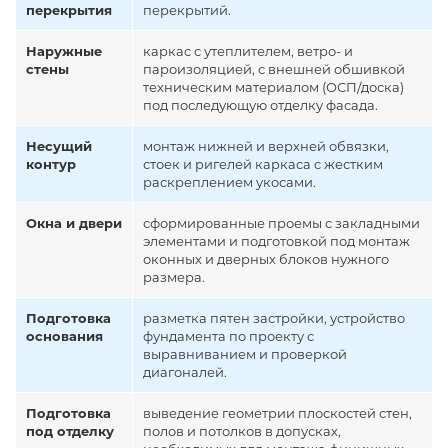
перекрытия
перекрытий.
Наружные
каркас с утеплителем, ветро- и
стены
пароизоляцией, с внешней обшивкой
техническим материалом (ОСП/доска)
под последующую отделку фасада.
Несущий
монтаж нижней и верхней обвязки,
контур
стоек и ригелей каркаса с жестким
раскреплением укосами.
Окна и двери
сформированные проемы с закладными
элементами и подготовкой под монтаж
оконных и дверных блоков нужного
размера.
Подготовка
разметка пятен застройки, устройство
основания
фундамента по проекту с
выравниванием и проверкой
диагоналей.
Подготовка
выведение геометрии плоскостей стен,
под отделку
полов и потолков в допусках,