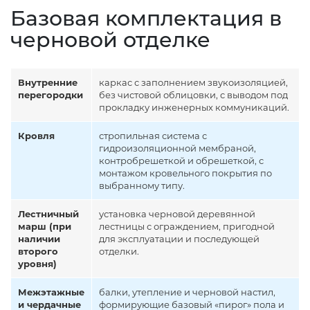
Базовая комплектация в
черновой отделке
Внутренние
каркас с заполнением звукоизоляцией,
перегородки
без чистовой облицовки, с выводом под
прокладку инженерных коммуникаций.
Кровля
стропильная система с
гидроизоляционной мембраной,
контробрешеткой и обрешеткой, с
монтажом кровельного покрытия по
выбранному типу.
Лестничный
установка черновой деревянной
марш (при
лестницы с ограждением, пригодной
наличии
для эксплуатации и последующей
второго
отделки.
уровня)
Межэтажные
балки, утепление и черновой настил,
и чердачные
формирующие базовый «пирог» пола и