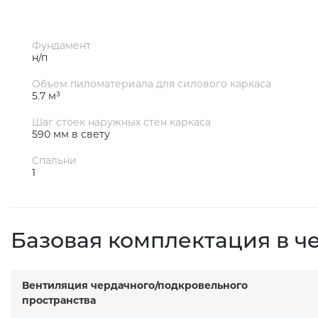
Фундамент
н/п
Объем пиломатериала для силового каркаса
5.7 м³
Шаг стоек наружных стен каркаса
590 мм в свету
Спальни
1
Базовая комплектация в ч
Вентиляция чердачного/подкровельного
пространства