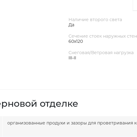
Наличие второго света
Да
Сечение стоек наружных стен
60х120
Снеговая/Ветровая нагрузка
III-II
ерновой отделке
организованные продухи и зазоры для проветривания к