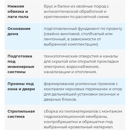
Нижняя
брус и балки из хвойных пород с
обвязка и
антисептической обработкой и
лаги пола
креплением по расчетной схеме.
Основание
подготовленный фундамент по проекту
дома
(свайно-винтовой, столбчатый или
ленточный, в зависимости от
выбранной комплектации).
Подготовка
технологические отверстия и каналы
под
для скрытой или открытой прокладки
инженерные
электрики, водоснабжения,
системы
канализации и отопления.
Проемы под
формирование усиленных проемов с
окна и двери
монтажом черновых перемычек и опор
для дальнейшей установки оконных и
дверных блоков.
Стропильная
сборка из пиломатериалов с монтажом
система
гидроизоляционной мембраны,
контробрешетки и обрешетки под
выбранный кровельный материал.