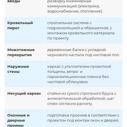
вводы
разводку инженерных
коммуникаций (электрика,
водоснабжение, отопление).
Кровельный
стропильная система с
пирог
гидроизоляцией и обрешеткой, с
монтажом кровельного материала
по проекту.
Межэтажные
деревянные балки с укладкой
перекрытия
чернового настила под чистовой пол.
Наружные
каркас с утеплителем проектной
стены
толщины, ветро- и
пароизоляционные пленки без
чистовой облицовки.
Несущий каркас
стойки из сухого строганого бруса с
антисептической обработкой, шаг
стоек согласно расчету.
Оконные и
подготовка проемов в соответствии с
дверные
проектом под монтаж окон и дверей.
проемы