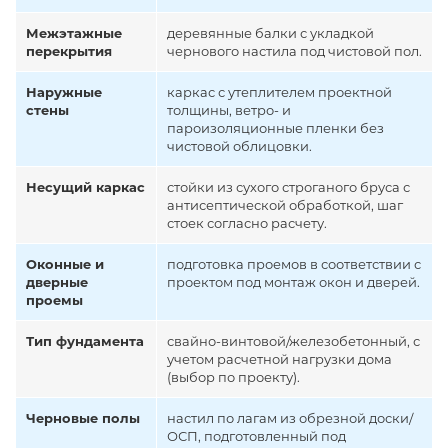
Межэтажные
деревянные балки с укладкой
перекрытия
чернового настила под чистовой пол.
Наружные
каркас с утеплителем проектной
стены
толщины, ветро- и
пароизоляционные пленки без
чистовой облицовки.
Несущий каркас
стойки из сухого строганого бруса с
антисептической обработкой, шаг
стоек согласно расчету.
Оконные и
подготовка проемов в соответствии с
дверные
проектом под монтаж окон и дверей.
проемы
Тип фундамента
свайно-винтовой/железобетонный, с
учетом расчетной нагрузки дома
(выбор по проекту).
Черновые полы
настил по лагам из обрезной доски/
ОСП, подготовленный под