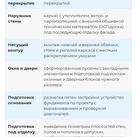
перекрытия
перекрытий.
Наружные
каркас с утеплителем, ветро- и
стены
пароизоляцией, с внешней обшивкой
техническим материалом (ОСП/доска)
под последующую отделку фасада.
Несущий
монтаж нижней и верхней обвязки,
контур
стоек и ригелей каркаса с жестким
раскреплением укосами.
Окна и двери
сформированные проемы с закладными
элементами и подготовкой под монтаж
оконных и дверных блоков нужного
размера.
Подготовка
разметка пятен застройки, устройство
основания
фундамента по проекту с
выравниванием и проверкой
диагоналей.
Подготовка
выведение геометрии плоскостей стен,
под отделку
полов и потолков в допусках,