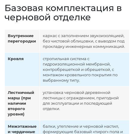
Базовая комплектация в
черновой отделке
Внутренние
каркас с заполнением звукоизоляцией,
перегородки
без чистовой облицовки, с выводом под
прокладку инженерных коммуникаций.
Кровля
стропильная система с
гидроизоляционной мембраной,
контробрешеткой и обрешеткой, с
монтажом кровельного покрытия по
выбранному типу.
Лестничный
установка черновой деревянной
марш (при
лестницы с ограждением, пригодной
наличии
для эксплуатации и последующей
второго
отделки.
уровня)
Межэтажные
балки, утепление и черновой настил,
и чердачные
формирующие базовый «пирог» пола и