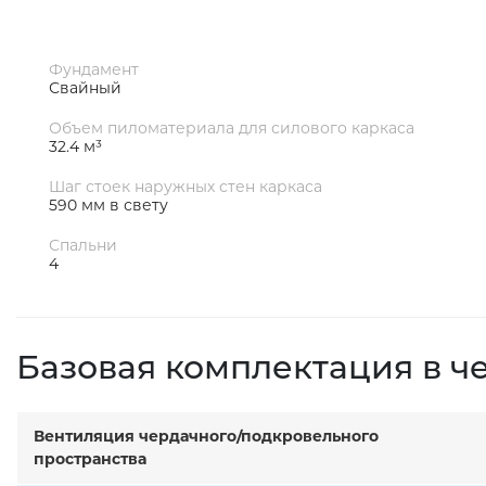
Фундамент
Свайный
Объем пиломатериала для силового каркаса
32.4 м³
Шаг стоек наружных стен каркаса
590 мм в свету
Спальни
4
Базовая комплектация в ч
Вентиляция чердачного/подкровельного
пространства