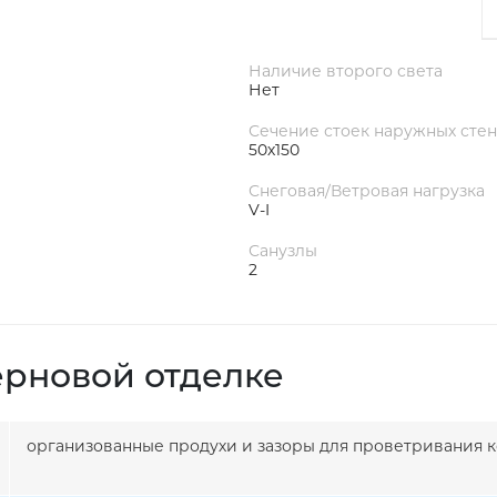
Наличие второго света
Нет
Сечение стоек наружных стен
50х150
Снеговая/Ветровая нагрузка
V-I
Санузлы
2
ерновой отделке
организованные продухи и зазоры для проветривания к