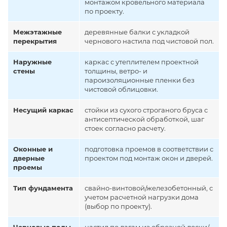
монтажом кровельного материала
по проекту.
Межэтажные
деревянные балки с укладкой
перекрытия
чернового настила под чистовой пол.
Наружные
каркас с утеплителем проектной
стены
толщины, ветро- и
пароизоляционные пленки без
чистовой облицовки.
Несущий каркас
стойки из сухого строганого бруса с
антисептической обработкой, шаг
стоек согласно расчету.
Оконные и
подготовка проемов в соответствии с
дверные
проектом под монтаж окон и дверей.
проемы
Тип фундамента
свайно-винтовой/железобетонный, с
учетом расчетной нагрузки дома
(выбор по проекту).