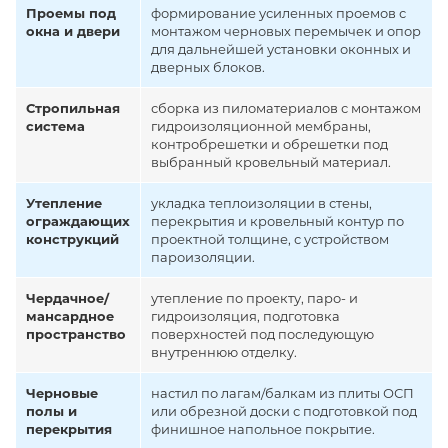
Проемы под
формирование усиленных проемов с
окна и двери
монтажом черновых перемычек и опор
для дальнейшей установки оконных и
дверных блоков.
Стропильная
сборка из пиломатериалов с монтажом
система
гидроизоляционной мембраны,
контробрешетки и обрешетки под
выбранный кровельный материал.
Утепление
укладка теплоизоляции в стены,
ограждающих
перекрытия и кровельный контур по
конструкций
проектной толщине, с устройством
пароизоляции.
Чердачное/
утепление по проекту, паро- и
мансардное
гидроизоляция, подготовка
пространство
поверхностей под последующую
внутреннюю отделку.
Черновые
настил по лагам/балкам из плиты ОСП
полы и
или обрезной доски с подготовкой под
перекрытия
финишное напольное покрытие.