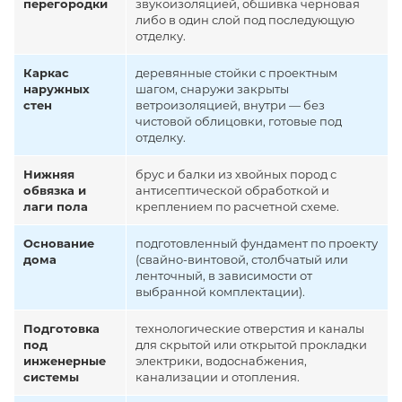
перегородки
звукоизоляцией, обшивка черновая
либо в один слой под последующую
отделку.
Каркас
деревянные стойки с проектным
наружных
шагом, снаружи закрыты
стен
ветроизоляцией, внутри — без
чистовой облицовки, готовые под
отделку.
Нижняя
брус и балки из хвойных пород с
обвязка и
антисептической обработкой и
лаги пола
креплением по расчетной схеме.
Основание
подготовленный фундамент по проекту
дома
(свайно-винтовой, столбчатый или
ленточный, в зависимости от
выбранной комплектации).
Подготовка
технологические отверстия и каналы
под
для скрытой или открытой прокладки
инженерные
электрики, водоснабжения,
системы
канализации и отопления.