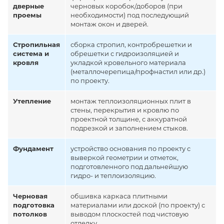
дверные
черновых коробок/доборов (при
проемы
необходимости) под последующий
монтаж окон и дверей.
Стропильная
сборка стропил, контробрешетки и
система и
обрешетки с гидроизоляцией и
кровля
укладкой кровельного материала
(металлочерепица/профнастил или др.)
по проекту.
Утепление
монтаж теплоизоляционных плит в
стены, перекрытия и кровлю по
проектной толщине, с аккуратной
подрезкой и заполнением стыков.
Фундамент
устройство основания по проекту с
выверкой геометрии и отметок,
подготовленного под дальнейшую
гидро- и теплоизоляцию.
Черновая
обшивка каркаса плитными
подготовка
материалами или доской (по проекту) с
потолков
выводом плоскостей под чистовую
отделку.