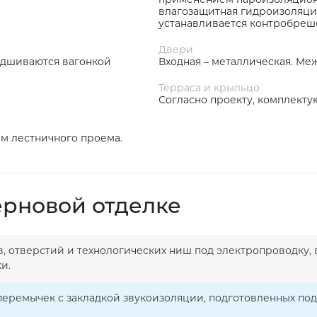
влагозащитная гидроизоляци
устанавливается контробреше
Двери
одшиваются вагонкой
Входная – металлическая. Ме
Терраса и крыльцо
Согласно проекту, комплекту
ем лестничного проема.
ерновой отделке
в, отверстий и технологических ниш под электропроводку, 
и.
 перемычек с закладкой звукоизоляции, подготовленных по