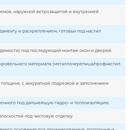
роемов, наружной ветрозащитой и внутренней
даменту и раскреплением, готовых под настил
димости) под последующий монтаж окон и дверей.
 кровельного материала (металлочерепица/профнастил
 толщине, с аккуратной подрезкой и заполнением
ленного под дальнейшую гидро- и теплоизоляцию.
лоскостей под чистовую отделку.
овного основания под ламинированные, плиточные и