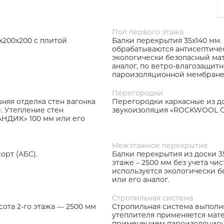
Пол первого этажа
х200х200 с плитой
Балки перекрытия 35х140 мм. 
обрабатываются антисептичес
экологически безопасный м
аналог, по ветро-влагозащитн
пароизоляционной мембране
Перегородки
няя отделка стен вагонка
Перегородки каркасные из до
е. Утепление стен
звукоизоляция «ROCKWOOL С
НДИК» 100 мм или его
Межэтажное перекрытие
орт (АБС).
Балки перекрытия из доски 35
этаже – 2500 мм без учета чи
используется экологически
или его аналог.
Стропильная система
сота 2-го этажа — 2500 мм
Стропильная система выполняе
утеплителя применяется ма
применением пароизоляционн