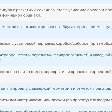
онтура с расчетным сечением стоек, усилением углов и п
з финишной обшивки.
ементов из антисептированного бруса с креплением к фун
емов с установкой черновых коробок/доборов (при необхо
онтробрешетки и обрешетки с гидроизоляцией и укладкой
.
ционных плит в стены, перекрытия и кровлю по проектной
ния по проекту с выверкой геометрии и отметок, подготов
литными материалами или доской (по проекту) с выводом п
фанеры или обрезной доски по лагам, с формированием р