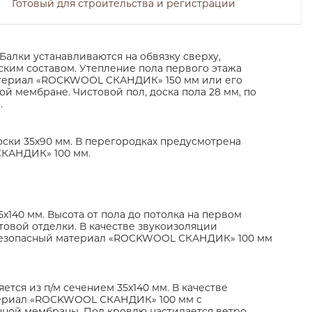
Готовый для строительства и регистрации
Балки устанавливаются на обвязку сверху,
ким составом. Утепление пола первого этажа
атериал «ROCKWOOL CКАНДИК» 150 мм или его
ой мембране. Чистовой пол, доска пола 28 мм, по
.
ски 35х90 мм. В перегородках предусмотрена
КАНДИК» 100 мм.
х140 мм. Высота от пола до потолка на первом
стовой отделки. В качестве звукоизоляции
 безопасный материал «ROCKWOOL СКАНДИК» 100 мм
тся из п/м сечением 35х140 мм. В качестве
териал «ROCKWOOL СКАНДИК» 100 мм с
ой мембраны. Под кровлю настилается ветро-