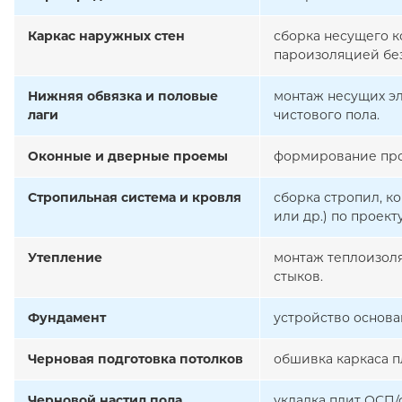
Каркас наружных стен
сборка несущего к
пароизоляцией бе
Нижняя обвязка и половые
монтаж несущих эл
лаги
чистового пола.
Оконные и дверные проемы
формирование про
Стропильная система и кровля
сборка стропил, к
или др.) по проекту
Утепление
монтаж теплоизоля
стыков.
Фундамент
устройство основа
Черновая подготовка потолков
обшивка каркаса п
Черновой настил пола
укладка плит ОСП/