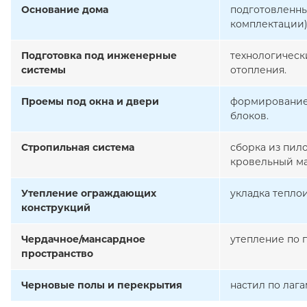
Основание дома
подготовленны
комплектации)
Подготовка под инженерные
технологическ
системы
отопления.
Проемы под окна и двери
формирование 
блоков.
Стропильная система
сборка из пил
кровельный ма
Утепление ограждающих
укладка тепло
конструкций
Чердачное/мансардное
утепление по 
пространство
Черновые полы и перекрытия
настил по лаг