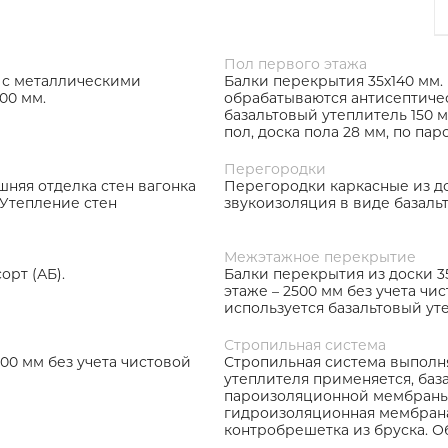
Пол первого этажа
 с металлическими
Балки перекрытия 35х140 мм. 
00 мм.
обрабатываются антисептичес
базальтовый утеплитель 150 
пол, доска пола 28 мм, по п
Перегородки
шняя отделка стен вагонка
Перегородки каркасные из до
 Утепление стен
звукоизоляция в виде базальт
Межэтажное перекрытие
орт (АБ).
Балки перекрытия из доски 35
этаже – 2500 мм без учета чи
используется базальтовый ут
Стропильная система
500 мм без учета чистовой
Стропильная система выполняе
утеплителя применяется, баз
пароизоляционной мембраны.
гидроизоляционная мембрана
контробрешетка из бруска. О