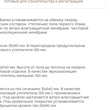
Готовый для строительства и регистрации
Балки устанавливаются на обвязку сверху,
ким составом. Утепление пола первого этажа
мм по ветро-влагозащитной мембране. Чистовой
ароизоляционной мембране.
ски 35х90 мм. В перегородках предусмотрена
ового утеплителя 100 мм.
х140 мм. Высота от пола до потолка на первом
стовой отделки. В качестве звукоизоляции
еплитель материал 150 мм.
тся из п/м сечением 35х140 мм. В качестве
альтовый утеплитель 150 мм с применением
 Под кровлю настилается ветро-влагозащитная
. Под кровельное покрытие устанавливается
брешетка кровли п/м 20х90 мм.